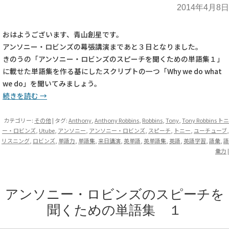
2014年4月8日
おはようございます、青山創星です。
アンソニー・ロビンズの幕張講演まであと３日となりました。
きのうの「アンソニー・ロビンズのスピーチを聞くための単語集１」
に載せた単語集を作る基にしたスクリプトの一つ「Why we do what
we do」を聞いてみましょう。
続きを読む
→
カテゴリー:
その他
| タグ:
Anthony
,
Anthony Robbins
,
Robbins
,
Tony
,
Tony Robbins トニ
ー・ロビンズ
,
Utube
,
アンソニー
,
アンソニー・ロビンズ
,
スピーチ
,
トニー
,
ユーチューブ
,
リスニング
,
ロビンズ
,
単語力
,
単語集
,
来日講演
,
英単語
,
英単語集
,
英語
,
英語学習
,
語彙
,
語
彙力
|
アンソニー・ロビンズのスピーチを
聞くための単語集 １