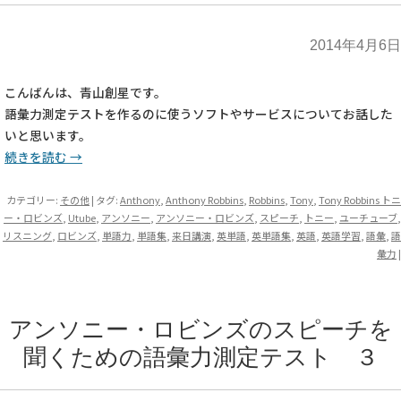
2014年4月6日
こんばんは、青山創星です。
語彙力測定テストを作るのに使うソフトやサービスについてお話した
いと思います。
続きを読む
→
カテゴリー:
その他
| タグ:
Anthony
,
Anthony Robbins
,
Robbins
,
Tony
,
Tony Robbins トニ
ー・ロビンズ
,
Utube
,
アンソニー
,
アンソニー・ロビンズ
,
スピーチ
,
トニー
,
ユーチューブ
,
リスニング
,
ロビンズ
,
単語力
,
単語集
,
来日講演
,
英単語
,
英単語集
,
英語
,
英語学習
,
語彙
,
語
彙力
|
アンソニー・ロビンズのスピーチを
聞くための語彙力測定テスト ３