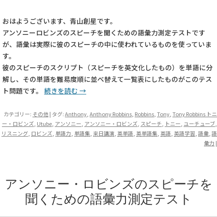
おはようございます、青山創星です。
アンソニーロビンズのスピーチを聞くための語彙力測定テストです
が、語彙は実際に彼のスピーチの中に使われているものを使っていま
す。
彼のスピーチのスクリプト（スピーチを英文化したもの）を単語に分
解し、その単語を難易度順に並べ替えて一覧表にしたものがこのテス
ト問題です。
続きを読む
→
カテゴリー:
その他
| タグ:
Anthony
,
Anthony Robbins
,
Robbins
,
Tony
,
Tony Robbins トニ
ー・ロビンズ
,
Utube
,
アンソニー
,
アンソニー・ロビンズ
,
スピーチ
,
トニー
,
ユーチューブ
,
リスニング
,
ロビンズ
,
単語力
,
単語集
,
来日講演
,
英単語
,
英単語集
,
英語
,
英語学習
,
語彙
,
語
彙力
|
アンソニー・ロビンズのスピーチを
聞くための語彙力測定テスト