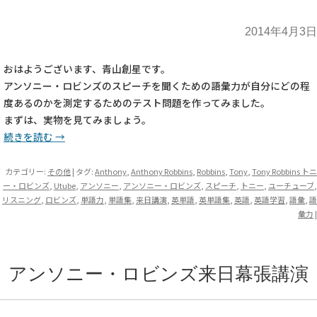
2014年4月3日
おはようございます、青山創星です。
アンソニー・ロビンズのスピーチを聞くための語彙力が自分にどの程
度あるのかを測定するためのテスト問題を作ってみました。
まずは、実物を見てみましょう。
続きを読む
→
カテゴリー:
その他
| タグ:
Anthony
,
Anthony Robbins
,
Robbins
,
Tony
,
Tony Robbins トニ
ー・ロビンズ
,
Utube
,
アンソニー
,
アンソニー・ロビンズ
,
スピーチ
,
トニー
,
ユーチューブ
,
リスニング
,
ロビンズ
,
単語力
,
単語集
,
来日講演
,
英単語
,
英単語集
,
英語
,
英語学習
,
語彙
,
語
彙力
|
アンソニー・ロビンズ来日幕張講演