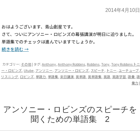
2014年4月10日
おはようございます、青山創星です。
さて、ついにアンソニー・ロビンズの幕張講演が明日に迫りました。
単語集でのチェックは進んでいますでしょうか。
続きを読む
→
カテゴリー:
その他
| タグ:
Anthony
,
Anthony Robbins
,
Robbins
,
Tony
,
Tony Robbins トニ
ー・ロビンズ
,
Utube
,
アンソニー
,
アンソニー・ロビンズ
,
スピーチ
,
トニー
,
ユーチューブ
,
リスニング
,
ロビンズ
,
単語力
,
単語集
,
来日講演
,
英単語
,
英単語集
,
英語
,
英語学習
,
語彙
,
語
彙力
|
アンソニー・ロビンズのスピーチを
聞くための単語集 2