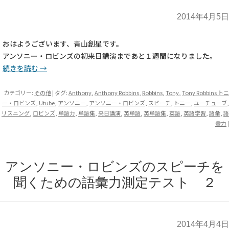
2014年4月5日
おはようございます、青山創星です。
アンソニー・ロビンズの初来日講演まであと１週間になりました。
続きを読む
→
カテゴリー:
その他
| タグ:
Anthony
,
Anthony Robbins
,
Robbins
,
Tony
,
Tony Robbins トニ
ー・ロビンズ
,
Utube
,
アンソニー
,
アンソニー・ロビンズ
,
スピーチ
,
トニー
,
ユーチューブ
,
リスニング
,
ロビンズ
,
単語力
,
単語集
,
来日講演
,
英単語
,
英単語集
,
英語
,
英語学習
,
語彙
,
語
彙力
|
アンソニー・ロビンズのスピーチを
聞くための語彙力測定テスト ２
2014年4月4日