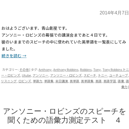
2014年4月7日
おはようございます、青山創星です。
アンソニー・ロビンズの幕張での講演会まであと４日です。
彼のいままでのスピーチの中に使われていた英単語を一覧表にしてみ
ました。
続きを読む
→
カテゴリー:
その他
| タグ:
Anthony
,
Anthony Robbins
,
Robbins
,
Tony
,
Tony Robbins トニ
ー・ロビンズ
,
Utube
,
アンソニー
,
アンソニー・ロビンズ
,
スピーチ
,
トニー
,
ユーチューブ
,
リスニング
,
ロビンズ
,
単語力
,
単語集
,
来日講演
,
英単語
,
英単語集
,
英語
,
英語学習
,
語彙
,
語
彙力
|
アンソニー・ロビンズのスピーチを
聞くための語彙力測定テスト ４