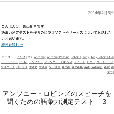
2014年4月6日
こんばんは、青山創星です。
語彙力測定テストを作るのに使うソフトやサービスについてお話した
いと思います。
続きを読む
→
カテゴリー:
その他
| タグ:
Anthony
,
Anthony Robbins
,
Robbins
,
Tony
,
Tony Robbins トニ
ー・ロビンズ
,
Utube
,
アンソニー
,
アンソニー・ロビンズ
,
スピーチ
,
トニー
,
ユーチューブ
,
リスニング
,
ロビンズ
,
単語力
,
単語集
,
来日講演
,
英単語
,
英単語集
,
英語
,
英語学習
,
語彙
,
語
彙力
|
アンソニー・ロビンズのスピーチを
聞くための語彙力測定テスト ３