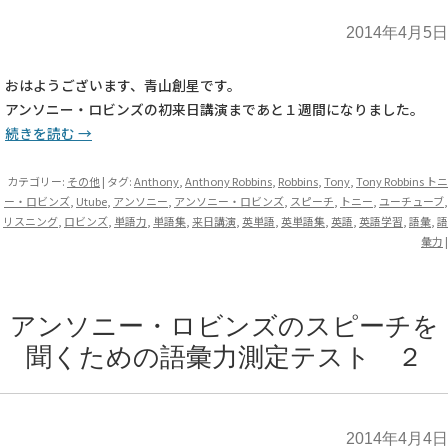
2014年4月5日
おはようございます、青山創星です。
アンソニー・ロビンズの初来日講演まであと１週間になりました。
続きを読む
→
カテゴリー:
その他
| タグ:
Anthony
,
Anthony Robbins
,
Robbins
,
Tony
,
Tony Robbins トニ
ー・ロビンズ
,
Utube
,
アンソニー
,
アンソニー・ロビンズ
,
スピーチ
,
トニー
,
ユーチューブ
,
リスニング
,
ロビンズ
,
単語力
,
単語集
,
来日講演
,
英単語
,
英単語集
,
英語
,
英語学習
,
語彙
,
語
彙力
|
アンソニー・ロビンズのスピーチを
聞くための語彙力測定テスト ２
2014年4月4日