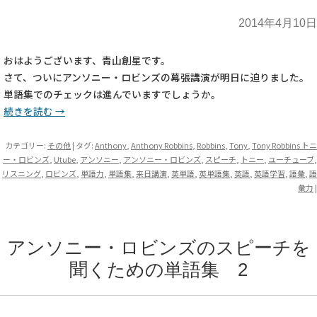
2014年4月10日
おはようございます、青山創星です。
さて、ついにアンソニー・ロビンズの幕張講演が明日に迫りました。
単語集でのチェックは進んでいますでしょうか。
続きを読む
→
カテゴリー:
その他
| タグ:
Anthony
,
Anthony Robbins
,
Robbins
,
Tony
,
Tony Robbins トニ
ー・ロビンズ
,
Utube
,
アンソニー
,
アンソニー・ロビンズ
,
スピーチ
,
トニー
,
ユーチューブ
,
リスニング
,
ロビンズ
,
単語力
,
単語集
,
来日講演
,
英単語
,
英単語集
,
英語
,
英語学習
,
語彙
,
語
彙力
|
アンソニー・ロビンズのスピーチを
聞くための単語集 2