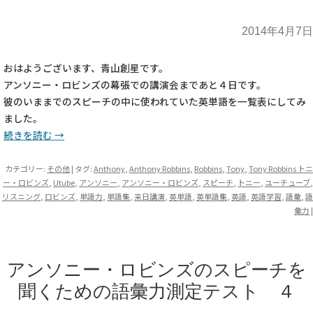
2014年4月7日
おはようございます、青山創星です。
アンソニー・ロビンズの幕張での講演会まであと４日です。
彼のいままでのスピーチの中に使われていた英単語を一覧表にしてみ
ました。
続きを読む
→
カテゴリー:
その他
| タグ:
Anthony
,
Anthony Robbins
,
Robbins
,
Tony
,
Tony Robbins トニ
ー・ロビンズ
,
Utube
,
アンソニー
,
アンソニー・ロビンズ
,
スピーチ
,
トニー
,
ユーチューブ
,
リスニング
,
ロビンズ
,
単語力
,
単語集
,
来日講演
,
英単語
,
英単語集
,
英語
,
英語学習
,
語彙
,
語
彙力
|
アンソニー・ロビンズのスピーチを
聞くための語彙力測定テスト ４