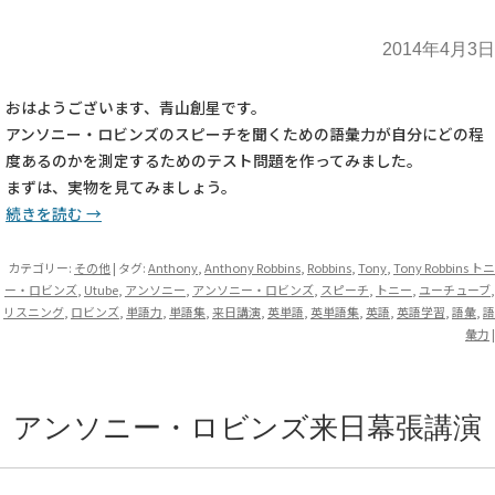
2014年4月3日
おはようございます、青山創星です。
アンソニー・ロビンズのスピーチを聞くための語彙力が自分にどの程
度あるのかを測定するためのテスト問題を作ってみました。
まずは、実物を見てみましょう。
続きを読む
→
カテゴリー:
その他
| タグ:
Anthony
,
Anthony Robbins
,
Robbins
,
Tony
,
Tony Robbins トニ
ー・ロビンズ
,
Utube
,
アンソニー
,
アンソニー・ロビンズ
,
スピーチ
,
トニー
,
ユーチューブ
,
リスニング
,
ロビンズ
,
単語力
,
単語集
,
来日講演
,
英単語
,
英単語集
,
英語
,
英語学習
,
語彙
,
語
彙力
|
アンソニー・ロビンズ来日幕張講演