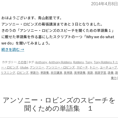
2014年4月8日
おはようございます、青山創星です。
アンソニー・ロビンズの幕張講演まであと３日となりました。
きのうの「アンソニー・ロビンズのスピーチを聞くための単語集１」
に載せた単語集を作る基にしたスクリプトの一つ「Why we do what
we do」を聞いてみましょう。
続きを読む
→
カテゴリー:
その他
| タグ:
Anthony
,
Anthony Robbins
,
Robbins
,
Tony
,
Tony Robbins トニ
ー・ロビンズ
,
Utube
,
アンソニー
,
アンソニー・ロビンズ
,
スピーチ
,
トニー
,
ユーチューブ
,
リスニング
,
ロビンズ
,
単語力
,
単語集
,
来日講演
,
英単語
,
英単語集
,
英語
,
英語学習
,
語彙
,
語
彙力
|
アンソニー・ロビンズのスピーチを
聞くための単語集 １