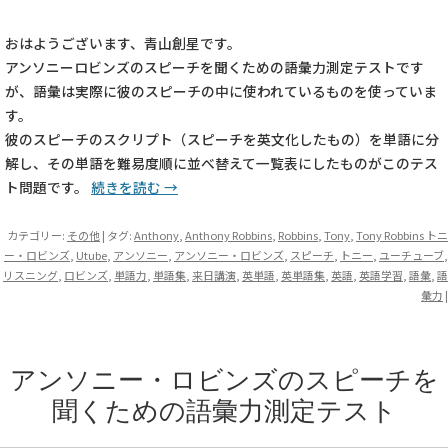
おはようございます、青山創星です。
アンソニーロビンズのスピーチを聞くための語彙力測定テストです
が、語彙は実際に彼のスピーチの中に使われているものを使っていま
す。
彼のスピーチのスクリプト（スピーチを英文化したもの）を単語に分
解し、その単語を難易度順に並べ替えて一覧表にしたものがこのテス
ト問題です。
続きを読む
→
カテゴリー:
その他
| タグ:
Anthony
,
Anthony Robbins
,
Robbins
,
Tony
,
Tony Robbins トニ
ー・ロビンズ
,
Utube
,
アンソニー
,
アンソニー・ロビンズ
,
スピーチ
,
トニー
,
ユーチューブ
,
リスニング
,
ロビンズ
,
単語力
,
単語集
,
来日講演
,
英単語
,
英単語集
,
英語
,
英語学習
,
語彙
,
語
彙力
|
アンソニー・ロビンズのスピーチを
聞くための語彙力測定テスト