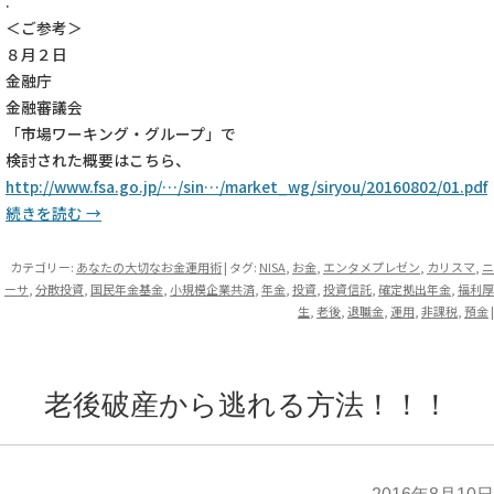
.
＜ご参考＞
８月２日
金融庁
金融審議会
「市場ワーキング・グループ」で
検討された概要はこちら、
http://www.fsa.go.jp/…/sin…/market_wg/siryou/20160802/01.pdf
続きを読む
→
カテゴリー:
あなたの大切なお金運用術
| タグ:
NISA
,
お金
,
エンタメプレゼン
,
カリスマ
,
ニ
ーサ
,
分散投資
,
国民年金基金
,
小規模企業共済
,
年金
,
投資
,
投資信託
,
確定拠出年金
,
福利厚
生
,
老後
,
退職金
,
運用
,
非課税
,
預金
|
老後破産から逃れる方法！！！