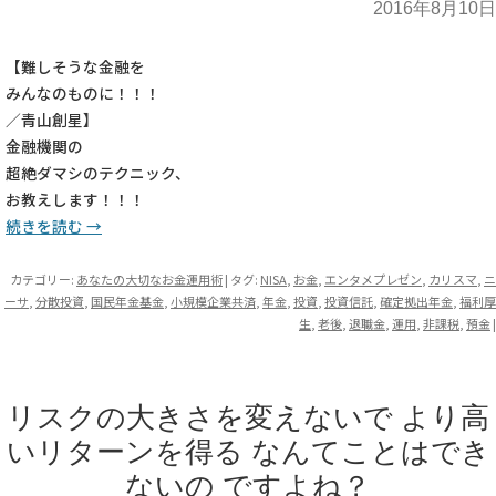
2016年8月10日
【難しそうな金融を
みんなのものに！！！
／青山創星】
金融機関の
超絶ダマシのテクニック、
お教えします！！！
続きを読む
→
カテゴリー:
あなたの大切なお金運用術
| タグ:
NISA
,
お金
,
エンタメプレゼン
,
カリスマ
,
ニ
ーサ
,
分散投資
,
国民年金基金
,
小規模企業共済
,
年金
,
投資
,
投資信託
,
確定拠出年金
,
福利厚
生
,
老後
,
退職金
,
運用
,
非課税
,
預金
|
リスクの大きさを変えないで より高
いリターンを得る なんてことはでき
ないの ですよね？