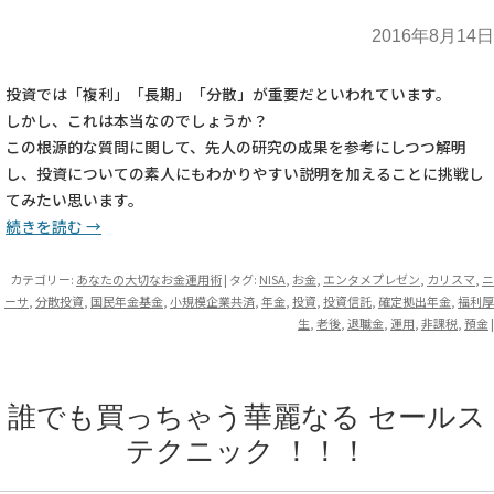
2016年8月14日
投資では「複利」「長期」「分散」が重要だといわれています。
しかし、これは本当なのでしょうか？
この根源的な質問に関して、先人の研究の成果を参考にしつつ解明
し、投資についての素人にもわかりやすい説明を加えることに挑戦し
てみたい思います。
続きを読む
→
カテゴリー:
あなたの大切なお金運用術
| タグ:
NISA
,
お金
,
エンタメプレゼン
,
カリスマ
,
ニ
ーサ
,
分散投資
,
国民年金基金
,
小規模企業共済
,
年金
,
投資
,
投資信託
,
確定拠出年金
,
福利厚
生
,
老後
,
退職金
,
運用
,
非課税
,
預金
|
誰でも買っちゃう華麗なる セールス
テクニック ！！！