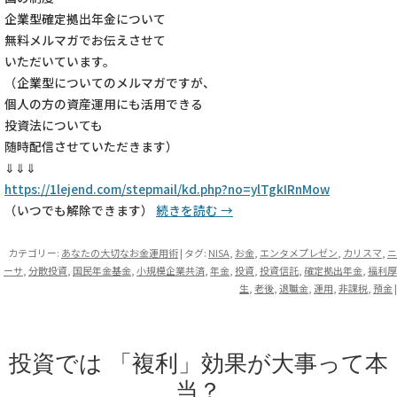
企業型確定拠出年金について
無料メルマガでお伝えさせて
いただいています。
（企業型についてのメルマガですが、
個人の方の資産運用にも活用できる
投資法についても
随時配信させていただきます）
⇓⇓⇓
https://1lejend.com/stepmail/kd.php?no=ylTgkIRnMow
（いつでも解除できます）
続きを読む
→
カテゴリー:
あなたの大切なお金運用術
| タグ:
NISA
,
お金
,
エンタメプレゼン
,
カリスマ
,
ニ
ーサ
,
分散投資
,
国民年金基金
,
小規模企業共済
,
年金
,
投資
,
投資信託
,
確定拠出年金
,
福利厚
生
,
老後
,
退職金
,
運用
,
非課税
,
預金
|
投資では 「複利」効果が大事って本
当？