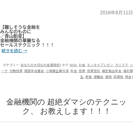
2016年8月11日
【難しそうな金融を
みんなのものに
／青山創星】
金融機関の華麗なる
セールステクニック ！！！
続きを読む
→
カテゴリー:
あなたの大切なお金運用術
| タグ:
NISA
,
お金
,
エンタメプレゼン
,
カリスマ
,
ニ
ーサ
,
分散投資
,
国民年金基金
,
小規模企業共済
,
年金
,
投資
,
投資信託
,
確定拠出年金
,
福利厚
生
,
老後
,
退職金
,
運用
,
非課税
,
預金
|
金融機関の 超絶ダマシのテクニッ
ク、 お教えします！！！