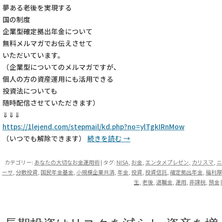
夢ある老後を実現する
国の制度
企業型確定拠出年金について
無料メルマガでお伝えさせて
いただいています。
（企業型についてのメルマガですが、
個人の方の資産運用にも活用できる
投資法についても
随時配信させていただきます）
⇓⇓⇓
https://1lejend.com/stepmail/kd.php?no=ylTgkIRnMow
（いつでも解除できます）
続きを読む
→
カテゴリー:
あなたの大切なお金運用術
| タグ:
NISA
,
お金
,
エンタメプレゼン
,
カリスマ
,
ニ
ーサ
,
分散投資
,
国民年金基金
,
小規模企業共済
,
年金
,
投資
,
投資信託
,
確定拠出年金
,
福利厚
生
,
老後
,
退職金
,
運用
,
非課税
,
預金
|