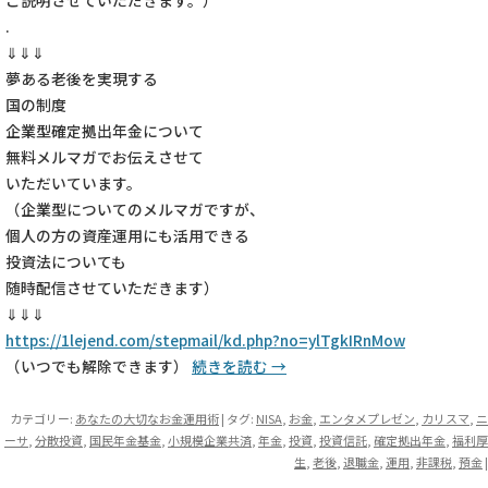
ご説明させていただきます。）
.
⇓⇓⇓
夢ある老後を実現する
国の制度
企業型確定拠出年金について
無料メルマガでお伝えさせて
いただいています。
（企業型についてのメルマガですが、
個人の方の資産運用にも活用できる
投資法についても
随時配信させていただきます）
⇓⇓⇓
https://1lejend.com/stepmail/kd.php?no=ylTgkIRnMow
（いつでも解除できます）
続きを読む
→
カテゴリー:
あなたの大切なお金運用術
| タグ:
NISA
,
お金
,
エンタメプレゼン
,
カリスマ
,
ニ
ーサ
,
分散投資
,
国民年金基金
,
小規模企業共済
,
年金
,
投資
,
投資信託
,
確定拠出年金
,
福利厚
生
,
老後
,
退職金
,
運用
,
非課税
,
預金
|