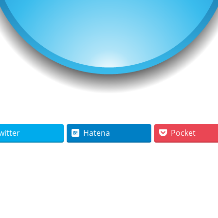
witter
Hatena
Pocket