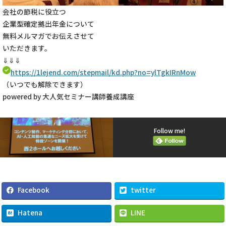
会社の節税に役立つ
企業型確定拠出年金について
無料メルマガでお伝えさせて
いただきます。
⇓⇓⇓
https://1lejend.com/stepmail/kd.php?no=ylTgkIRnMow
（いつでも解除できます）
powered by 大人気セミナー講師養成講座
Follow me!
Facebook
twitter
Hatena
LINE